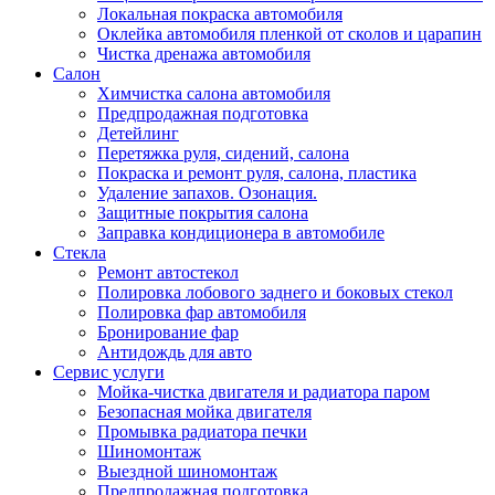
Локальная покраска автомобиля
Оклейка автомобиля пленкой от сколов и царапин
Чистка дренажа автомобиля
Салон
Химчистка салона автомобиля
Предпродажная подготовка
Детейлинг
Перетяжка руля, сидений, салона
Покраска и ремонт руля, салона, пластика
Удаление запахов. Озонация.
Защитные покрытия салона
Заправка кондиционера в автомобиле
Стекла
Ремонт автостекол
Полировка лобового заднего и боковых стекол
Полировка фар автомобиля
Бронирование фар
Антидождь для авто
Сервис услуги
Мойка-чистка двигателя и радиатора паром
Безопасная мойка двигателя
Промывка радиатора печки
Шиномонтаж
Выездной шиномонтаж
Предпродажная подготовка