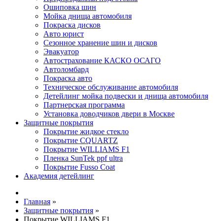
Ошиповка шин
Мойка днища автомобиля
Покраска дисков
Авто юрист
Сезонное хранение шин и дисков
Эвакуатор
Автострахование КАСКО ОСАГО
Автоломбард
Покраска авто
Техническое обслуживание автомобиля
Детейлинг мойка подвески и днища автомобиля
Партнерская программа
Установка доводчиков двери в Москве
Защитные покрытия
Покрытие жидкое стекло
Покрытие CQUARTZ
Покрытие WILLIAMS F1
Пленка SunTek ppf ultra
Покрытие Fusso Coat
Академия детейлинг
Главная
»
Защитные покрытия
»
Покрытие WILLIAMS F1