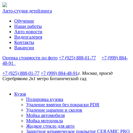
Авто-студия детейлинга
Обучение
Наши работы
Авто новости
Видеогалерея
Контакты
Вакансии
Оценка стоимости по фото
+7 (925) 888-01-77
+7 (999) 884-
48-91
+7 (925) 888-01-77
+7 (999) 884-48-91
г. Москва, проезд
Серебрякова 2к1
метро Ботанический сад
Кузов
Полировка кузова
Удаление вмятин без покраски PDR
Удаление царапин и сколов
Мойка автомобиля
Мойка мотоцикла
Жидкое стекло для авто
Защитное керамическое покрытие CERAMIC PRO