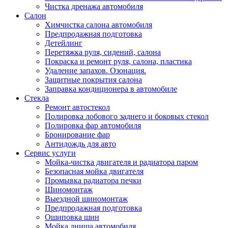
Чистка дренажа автомобиля
Салон
Химчистка салона автомобиля
Предпродажная подготовка
Детейлинг
Перетяжка руля, сидений, салона
Покраска и ремонт руля, салона, пластика
Удаление запахов. Озонация.
Защитные покрытия салона
Заправка кондиционера в автомобиле
Стекла
Ремонт автостекол
Полировка лобового заднего и боковых стекол
Полировка фар автомобиля
Бронирование фар
Антидождь для авто
Сервис услуги
Мойка-чистка двигателя и радиатора паром
Безопасная мойка двигателя
Промывка радиатора печки
Шиномонтаж
Выездной шиномонтаж
Предпродажная подготовка
Ошиповка шин
Мойка днища автомобиля