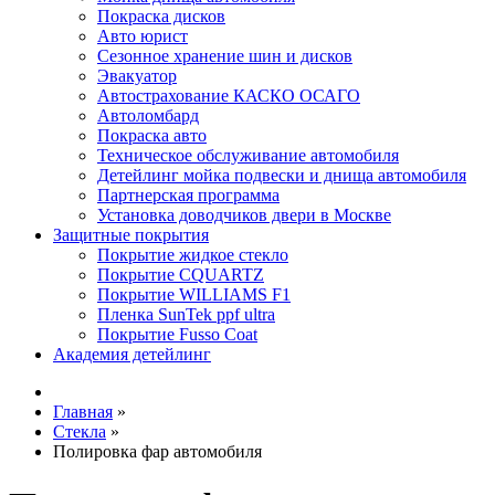
Покраска дисков
Авто юрист
Сезонное хранение шин и дисков
Эвакуатор
Автострахование КАСКО ОСАГО
Автоломбард
Покраска авто
Техническое обслуживание автомобиля
Детейлинг мойка подвески и днища автомобиля
Партнерская программа
Установка доводчиков двери в Москве
Защитные покрытия
Покрытие жидкое стекло
Покрытие CQUARTZ
Покрытие WILLIAMS F1
Пленка SunTek ppf ultra
Покрытие Fusso Coat
Академия детейлинг
Главная
»
Стекла
»
Полировка фар автомобиля