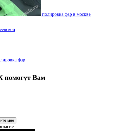
полировка фар в москве
еевской
олировка фар
X помогут Вам
ните мне
огласие