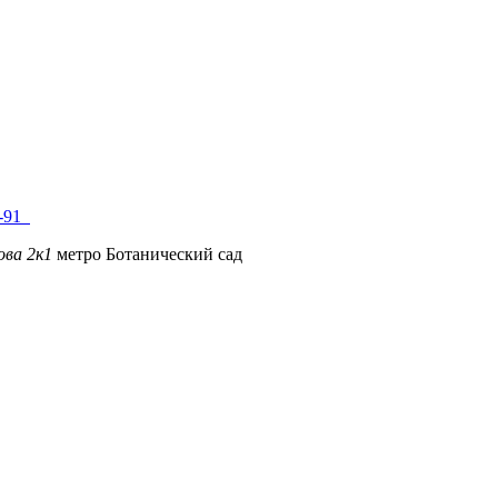
8-91
ова 2к1
метро Ботанический сад