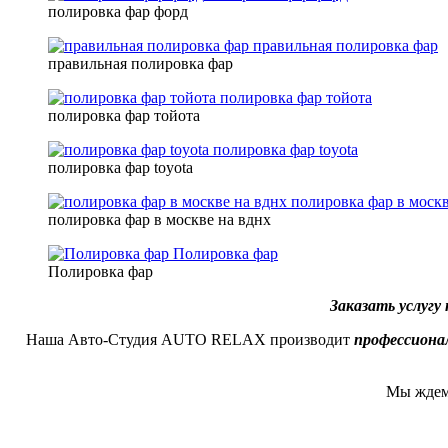
полировка фар форд
правильная полировка фар
правильная полировка фар
полировка фар тойота
полировка фар тойота
полировка фар toyota
полировка фар toyota
полировка фар в москв
полировка фар в москве на вднх
Полировка фар
Полировка фар
Заказать услугу
Наша Авто-Студия AUTO RELAX производит
профессиона
Мы ждем 