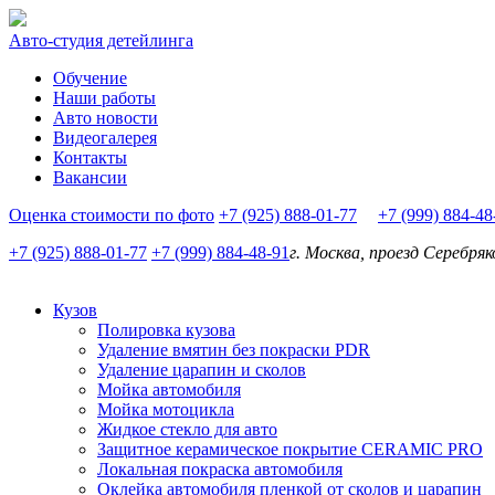
Авто-студия детейлинга
Обучение
Наши работы
Авто новости
Видеогалерея
Контакты
Вакансии
Оценка стоимости по фото
+7 (925) 888-01-77
+7 (999) 884-4
+7 (925) 888-01-77
+7 (999) 884-48-91
г. Москва, проезд Серебряк
Кузов
Полировка кузова
Удаление вмятин без покраски PDR
Удаление царапин и сколов
Мойка автомобиля
Мойка мотоцикла
Жидкое стекло для авто
Защитное керамическое покрытие CERAMIC PRO
Локальная покраска автомобиля
Оклейка автомобиля пленкой от сколов и царапин