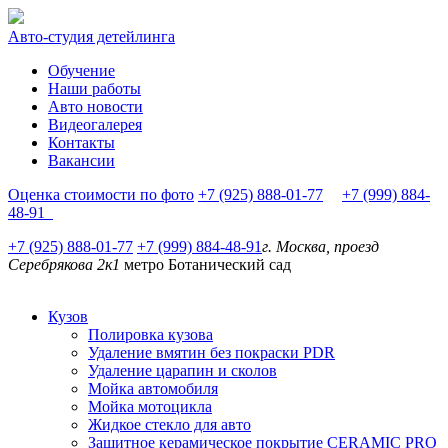
Авто-студия детейлинга
Обучение
Наши работы
Авто новости
Видеогалерея
Контакты
Вакансии
Оценка стоимости по фото
+7 (925) 888-01-77
+7 (999) 884-
48-91
+7 (925) 888-01-77
+7 (999) 884-48-91
г. Москва, проезд
Серебрякова 2к1
метро Ботанический сад
Кузов
Полировка кузова
Удаление вмятин без покраски PDR
Удаление царапин и сколов
Мойка автомобиля
Мойка мотоцикла
Жидкое стекло для авто
Защитное керамическое покрытие CERAMIC PRO