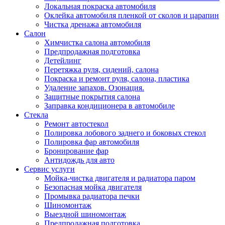
Локальная покраска автомобиля
Оклейка автомобиля пленкой от сколов и царапин
Чистка дренажа автомобиля
Салон
Химчистка салона автомобиля
Предпродажная подготовка
Детейлинг
Перетяжка руля, сидений, салона
Покраска и ремонт руля, салона, пластика
Удаление запахов. Озонация.
Защитные покрытия салона
Заправка кондиционера в автомобиле
Стекла
Ремонт автостекол
Полировка лобового заднего и боковых стекол
Полировка фар автомобиля
Бронирование фар
Антидождь для авто
Сервис услуги
Мойка-чистка двигателя и радиатора паром
Безопасная мойка двигателя
Промывка радиатора печки
Шиномонтаж
Выездной шиномонтаж
Предпродажная подготовка