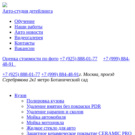
Авто-студия детейлинга
Обучение
Наши работы
Авто новости
Видеогалерея
Контакты
Вакансии
Оценка стоимости по фото
+7 (925) 888-01-77
+7 (999) 884-
48-91
+7 (925) 888-01-77
+7 (999) 884-48-91
г. Москва, проезд
Серебрякова 2к1
метро Ботанический сад
Кузов
Полировка кузова
Удаление вмятин без покраски PDR
Удаление царапин и сколов
Мойка автомобиля
Мойка мотоцикла
Жидкое стекло для авто
Защитное керамическое покрытие CERAMIC PRO