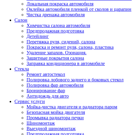
Локальная покраска автомобиля
Оклейка автомобиля пленкой от сколов и царапин
Чистка дренажа автомобиля
Салон
Химчистка салона автомобиля
Предпродажная подготовка
Детейлинг
Перетяжка руля, сидений, салона
Покраска и ремонт руля, салона, пластика
Удаление запахов. Озонация.
Защитные покрытия салона
Заправка кондиционера в автомобиле
Стекла
Ремонт автостекол
Полировка лобового заднего и боковых стекол
Полировка фар автомобиля
Бронирование фар
Антидождь для авто
Сервис услуги
Мойка-чистка двигателя и радиатора паром
Безопасная мойка двигателя
Промывка радиатора печки
Шиномонтаж
Выездной шиномонтаж
Предпродажная подготовка