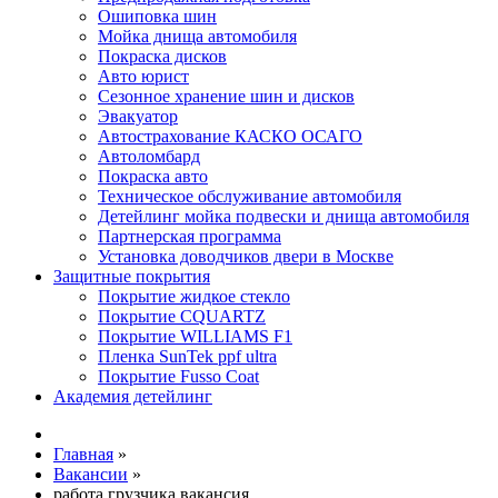
Ошиповка шин
Мойка днища автомобиля
Покраска дисков
Авто юрист
Сезонное хранение шин и дисков
Эвакуатор
Автострахование КАСКО ОСАГО
Автоломбард
Покраска авто
Техническое обслуживание автомобиля
Детейлинг мойка подвески и днища автомобиля
Партнерская программа
Установка доводчиков двери в Москве
Защитные покрытия
Покрытие жидкое стекло
Покрытие CQUARTZ
Покрытие WILLIAMS F1
Пленка SunTek ppf ultra
Покрытие Fusso Coat
Академия детейлинг
Главная
»
Вакансии
»
работа грузчика вакансия