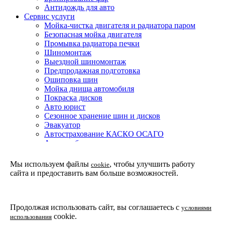
Антидождь для авто
Сервис услуги
Мойка-чистка двигателя и радиатора паром
Безопасная мойка двигателя
Промывка радиатора печки
Шиномонтаж
Выездной шиномонтаж
Предпродажная подготовка
Ошиповка шин
Мойка днища автомобиля
Покраска дисков
Авто юрист
Сезонное хранение шин и дисков
Эвакуатор
Автострахование КАСКО ОСАГО
Автоломбард
Покраска авто
Техническое обслуживание автомобиля
Мы используем файлы
, чтобы улучшить работу
cookie
Детейлинг мойка подвески и днища автомобиля
сайта и предоставить вам больше возможностей.
Партнерская программа
Установка доводчиков двери в Москве
Защитные покрытия
Покрытие жидкое стекло
Продолжая использовать сайт, вы соглашаетесь с
условиями
Покрытие CQUARTZ
cookie.
использования
Покрытие WILLIAMS F1