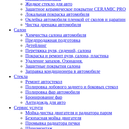
Жидкое стекло для авто
Защитное керамическое покрытие CERAMIC PRO
Локальная покраска автомобиля
Оклейка автомобиля пленкой от сколов и царапин
Чистка дренажа автомобиля
Салон
Химчистка салона автомобиля
Предпродажная подготовка
Детейлинг
Перетяжка руля, сидений, салона
Покраска и ремонт руля, салона, пластика
Удаление запахов. Озонация.
Защитные покрытия салона
Заправка кондиционера в автомобиле
Стекла
Ремонт автостекол
Полировка лобового заднего и боковых стекол
Полировка фар автомобиля
Бронирование фар
Антидождь для авто
Сервис услуги
Мойка-чистка двигателя и радиатора паром
Безопасная мойка двигателя
Промывка радиатора печки
Шиномонтаж