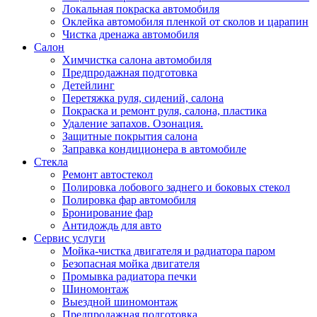
Локальная покраска автомобиля
Оклейка автомобиля пленкой от сколов и царапин
Чистка дренажа автомобиля
Салон
Химчистка салона автомобиля
Предпродажная подготовка
Детейлинг
Перетяжка руля, сидений, салона
Покраска и ремонт руля, салона, пластика
Удаление запахов. Озонация.
Защитные покрытия салона
Заправка кондиционера в автомобиле
Стекла
Ремонт автостекол
Полировка лобового заднего и боковых стекол
Полировка фар автомобиля
Бронирование фар
Антидождь для авто
Сервис услуги
Мойка-чистка двигателя и радиатора паром
Безопасная мойка двигателя
Промывка радиатора печки
Шиномонтаж
Выездной шиномонтаж
Предпродажная подготовка