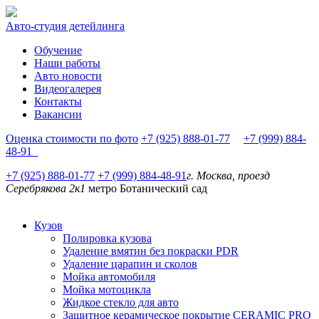
Авто-студия детейлинга
Обучение
Наши работы
Авто новости
Видеогалерея
Контакты
Вакансии
Оценка стоимости по фото
+7 (925) 888-01-77
+7 (999) 884-
48-91
+7 (925) 888-01-77
+7 (999) 884-48-91
г. Москва, проезд
Серебрякова 2к1
метро Ботанический сад
Кузов
Полировка кузова
Удаление вмятин без покраски PDR
Удаление царапин и сколов
Мойка автомобиля
Мойка мотоцикла
Жидкое стекло для авто
Защитное керамическое покрытие CERAMIC PRO