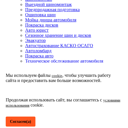
Выездной шиномонтаж
Предпродажная подготовка
Ошиповка шин
Мойка днища автомобиля
Покраска дисков
Авто юрист
Сезонное хранение шин и дисков
Эвакуатор
Автострахование КАСКО ОСАГО
Автоломбард
Покраска авто
Техническое обслуживание автомобиля
Детейлинг мойка подвески и днища автомобиля
Партнерская программа
Мы используем файлы
, чтобы улучшить работу
cookie
Установка доводчиков двери в Москве
сайта и предоставить вам больше возможностей.
Защитные покрытия
Покрытие жидкое стекло
Покрытие CQUARTZ
Покрытие WILLIAMS F1
Продолжая использовать сайт, вы соглашаетесь с
условиями
Пленка SunTek ppf ultra
cookie.
использования
Покрытие Fusso Coat
Академия детейлинг
Согласен(а)