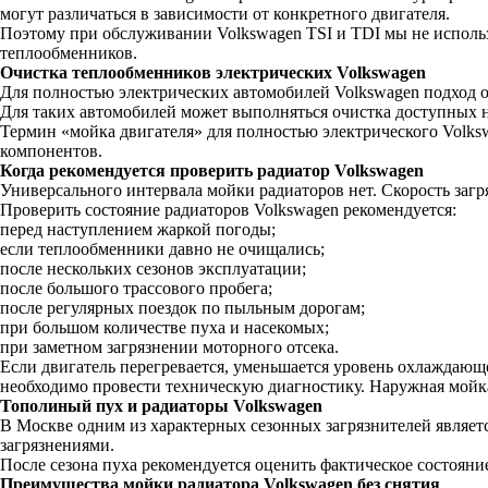
могут различаться в зависимости от конкретного двигателя.
Поэтому при обслуживании Volkswagen TSI и TDI мы не использ
теплообменников.
Очистка теплообменников электрических Volkswagen
Для полностью электрических автомобилей Volkswagen подход о
Для таких автомобилей может выполняться очистка доступных 
Термин «мойка двигателя» для полностью электрического Volks
компонентов.
Когда рекомендуется проверить радиатор Volkswagen
Универсального интервала мойки радиаторов нет. Скорость загр
Проверить состояние радиаторов Volkswagen рекомендуется:
перед наступлением жаркой погоды;
если теплообменники давно не очищались;
после нескольких сезонов эксплуатации;
после большого трассового пробега;
после регулярных поездок по пыльным дорогам;
при большом количестве пуха и насекомых;
при заметном загрязнении моторного отсека.
Если двигатель перегревается, уменьшается уровень охлаждаю
необходимо провести техническую диагностику. Наружная мойка
Тополиный пух и радиаторы Volkswagen
В Москве одним из характерных сезонных загрязнителей являе
загрязнениями.
После сезона пуха рекомендуется оценить фактическое состояни
Преимущества мойки радиатора Volkswagen без снятия