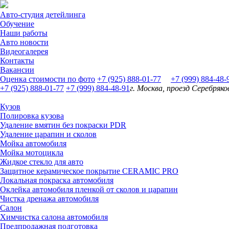
Авто-студия детейлинга
Обучение
Наши работы
Авто новости
Видеогалерея
Контакты
Вакансии
Оценка стоимости по фото
+7 (925) 888-01-77
+7 (999) 884-48
+7 (925) 888-01-77
+7 (999) 884-48-91
г. Москва, проезд Серебряко
Кузов
Полировка кузова
Удаление вмятин без покраски PDR
Удаление царапин и сколов
Мойка автомобиля
Мойка мотоцикла
Жидкое стекло для авто
Защитное керамическое покрытие CERAMIC PRO
Локальная покраска автомобиля
Оклейка автомобиля пленкой от сколов и царапин
Чистка дренажа автомобиля
Салон
Химчистка салона автомобиля
Предпродажная подготовка