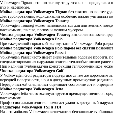
Volkswagen Tiguan активно эксплуатируется как в городе, так 
пух и насекомые.
Мойка радиатора Volkswagen Tiguan без снятия
позволяет уда
Для турбированных модификаций особенно важно учитывать ко
Мойка радиатора Volkswagen Touareg
Volkswagen Touareg может использоваться для длительных поезд
насекомыми, пылью, песком и мелким мусором.
Чистка радиатора Volkswagen Touareg
выполняется после пред
Мойка радиатора Volkswagen Polo
При ежедневной городской эксплуатации Volkswagen Polo ради
Мойка радиатора Volkswagen Polo паром без снятия
позволяет
Мойка радиатора Volkswagen Passat
Volkswagen Passat часто имеет значительные годовые пробеги, п
специализированная наружная очистка теплообменников ранее 
При наличии турбонаддува конструкция теплообменников может 
Чистка радиатора Volkswagen Golf
У Volkswagen Golf радиаторы подвергаются тем же дорожным заг
передней поверхности, но и в доступных промежутках радиатор
Перед очисткой специалист оценивает состояние сот и определ
Мойка радиатора Volkswagen Jetta
Volkswagen Jetta часто эксплуатируется преимущественно в горо
насекомыми.
Профессиональная очистка помогает удалить доступный наружн
Радиаторы Volkswagen TSI и TDI
На автомобилях Volkswagen встречаются бензиновые турбирова