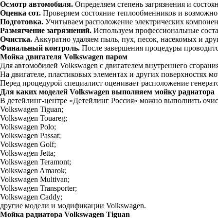
Осмотр автомобиля.
Определяем степень загрязнения и состоян
Оценка сот.
Проверяем состояние теплообменников и возможнос
Подготовка.
Учитываем расположение электрических компонен
Размягчение загрязнений.
Используем профессиональные соста
Очистка.
Аккуратно удаляем пыль, пух, песок, насекомых и дру
Финальный контроль.
После завершения процедуры проводитс
Мойка двигателя Volkswagen паром
Для автомобилей Volkswagen с двигателем внутреннего сгорани
На двигателе, пластиковых элементах и других поверхностях мо
Перед процедурой специалист оценивает расположение генерато
Для каких моделей Volkswagen выполняем мойку радиатора
В детейлинг-центре «Детейлинг Россия» можно выполнить очист
Volkswagen Tiguan;
Volkswagen Touareg;
Volkswagen Polo;
Volkswagen Passat;
Volkswagen Golf;
Volkswagen Jetta;
Volkswagen Teramont;
Volkswagen Amarok;
Volkswagen Multivan;
Volkswagen Transporter;
Volkswagen Caddy;
другие модели и модификации Volkswagen.
Мойка радиатора Volkswagen Tiguan