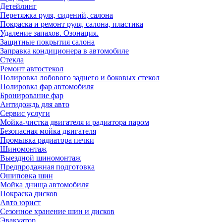
Детейлинг
Перетяжка руля, сидений, салона
Покраска и ремонт руля, салона, пластика
Удаление запахов. Озонация.
Защитные покрытия салона
Заправка кондиционера в автомобиле
Стекла
Ремонт автостекол
Полировка лобового заднего и боковых стекол
Полировка фар автомобиля
Бронирование фар
Антидождь для авто
Сервис услуги
Мойка-чистка двигателя и радиатора паром
Безопасная мойка двигателя
Промывка радиатора печки
Шиномонтаж
Выездной шиномонтаж
Предпродажная подготовка
Ошиповка шин
Мойка днища автомобиля
Покраска дисков
Авто юрист
Сезонное хранение шин и дисков
Эвакуатор