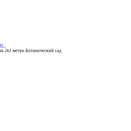
-91
ва 2к1
метро Ботанический сад