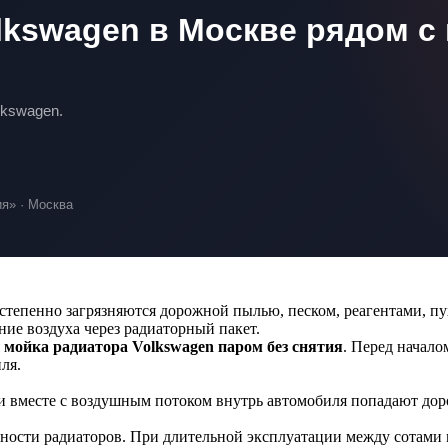
lkswagen в Москве рядом с
lkswagen.
я» · Москва
степенно загрязняются дорожной пылью, песком, реагентами, пу
ие воздуха через радиаторный пакет.
я
мойка радиатора Volkswagen паром без снятия
. Перед начал
ля.
 вместе с воздушным потоком внутрь автомобиля попадают доро
хности радиаторов. При длительной эксплуатации между сотами