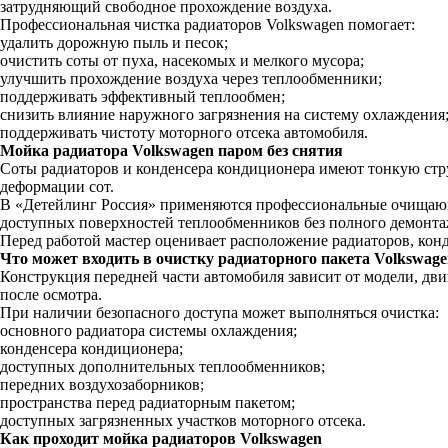
затрудняющий свободное прохождение воздуха.
Профессиональная чистка радиаторов Volkswagen помогает:
удалить дорожную пыль и песок;
очистить соты от пуха, насекомых и мелкого мусора;
улучшить прохождение воздуха через теплообменники;
поддерживать эффективный теплообмен;
снизить влияние наружного загрязнения на систему охлаждения
поддерживать чистоту моторного отсека автомобиля.
Мойка радиатора Volkswagen паром без снятия
Соты радиаторов и конденсера кондиционера имеют тонкую стру
деформации сот.
В «Детейлинг Россия» применяются профессиональные очищающие
доступных поверхностей теплообменников без полного демонтаж
Перед работой мастер оценивает расположение радиаторов, конд
Что может входить в очистку радиаторного пакета Volkswag
Конструкция передней части автомобиля зависит от модели, дви
после осмотра.
При наличии безопасного доступа может выполняться очистка:
основного радиатора системы охлаждения;
конденсера кондиционера;
доступных дополнительных теплообменников;
передних воздухозаборников;
пространства перед радиаторным пакетом;
доступных загрязненных участков моторного отсека.
Как проходит мойка радиаторов Volkswagen