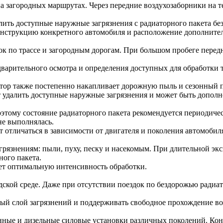
и на загородных маршрутах. Через передние воздухозаборники на
лить доступные наружные загрязнения с радиаторного пакета без
нструкцию конкретного автомобиля и расположение дополните
ок по трассе и загородным дорогам. При большом пробеге передн
варительного осмотра и определения доступных для обработки 
атор также постепенно накапливает дорожную пыль и сезонный 
 удалить доступные наружные загрязнения и может быть дополне
оэтому состояние радиаторного пакета рекомендуется периодичес
не выполнялась.
отличаться в зависимости от двигателя и поколения автомобиля
рязнениям: пыли, пуху, песку и насекомым. При длительной экс
ного пакета.
яет оптимальную интенсивность обработки.
дской среде. Даже при отсутствии поездок по бездорожью радиат
ый слой загрязнений и поддерживать свободное прохождение во
нные и дизельные силовые установки различных поколений. Кон