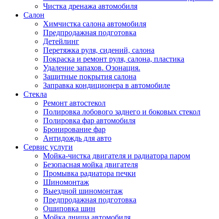
Чистка дренажа автомобиля
Салон
Химчистка салона автомобиля
Предпродажная подготовка
Детейлинг
Перетяжка руля, сидений, салона
Покраска и ремонт руля, салона, пластика
Удаление запахов. Озонация.
Защитные покрытия салона
Заправка кондиционера в автомобиле
Стекла
Ремонт автостекол
Полировка лобового заднего и боковых стекол
Полировка фар автомобиля
Бронирование фар
Антидождь для авто
Сервис услуги
Мойка-чистка двигателя и радиатора паром
Безопасная мойка двигателя
Промывка радиатора печки
Шиномонтаж
Выездной шиномонтаж
Предпродажная подготовка
Ошиповка шин
Мойка днища автомобиля