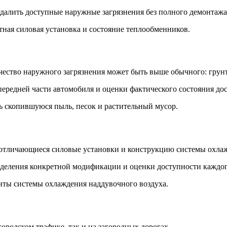
далить доступные наружные загрязнения без полного демонтажа
ная силовая установка и состояние теплообменников.
оличество наружного загрязнения может быть выше обычного: гру
передней части автомобиля и оценки фактического состояния д
ть скопившуюся пыль, песок и растительный мусор.
 отличающиеся силовые установки и конструкцию системы охла
еделения конкретной модификации и оценки доступности каждо
нты системы охлаждения наддувочного воздуха.
ородском трафике, так и на загородных дорогах.