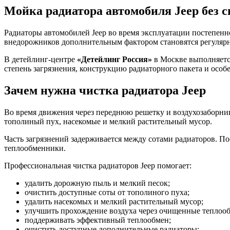
Мойка радиатора автомобиля Jeep без с
Радиаторы автомобилей Jeep во время эксплуатации постепен
внедорожников дополнительным фактором становятся регулярны
В детейлинг-центре
«Детейлинг Россия»
в Москве выполняет
степень загрязнения, конструкцию радиаторного пакета и особ
Зачем нужна чистка радиатора Jeep
Во время движения через переднюю решетку и воздухозаборник
тополиный пух, насекомые и мелкий растительный мусор.
Часть загрязнений задерживается между сотами радиаторов. П
теплообменники.
Профессиональная чистка радиаторов Jeep помогает:
удалить дорожную пыль и мелкий песок;
очистить доступные соты от тополиного пуха;
удалить насекомых и мелкий растительный мусор;
улучшить прохождение воздуха через очищенные теплоо
поддерживать эффективный теплообмен;
очистить доступные дополнительные радиаторы;