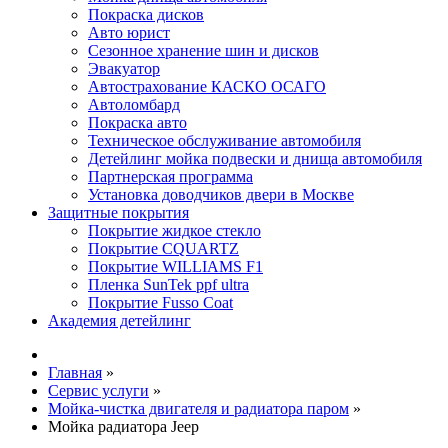
Покраска дисков
Авто юрист
Сезонное хранение шин и дисков
Эвакуатор
Автострахование КАСКО ОСАГО
Автоломбард
Покраска авто
Техническое обслуживание автомобиля
Детейлинг мойка подвески и днища автомобиля
Партнерская программа
Установка доводчиков двери в Москве
Защитные покрытия
Покрытие жидкое стекло
Покрытие CQUARTZ
Покрытие WILLIAMS F1
Пленка SunTek ppf ultra
Покрытие Fusso Coat
Академия детейлинг
Главная
»
Сервис услуги
»
Мойка-чистка двигателя и радиатора паром
»
Мойка радиатора Jeep