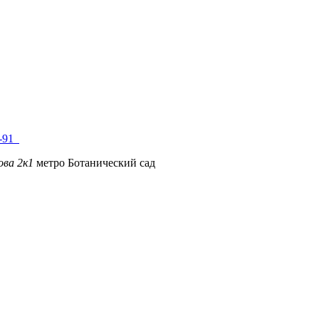
8-91
ова 2к1
метро Ботанический сад