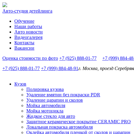
Авто-студия детейлинга
Обучение
Наши работы
Авто новости
Видеогалерея
Контакты
Вакансии
Оценка стоимости по фото
+7 (925) 888-01-77
+7 (999) 884-4
+7 (925) 888-01-77
+7 (999) 884-48-91
г. Москва, проезд Серебряк
Кузов
Полировка кузова
Удаление вмятин без покраски PDR
Удаление царапин и сколов
Мойка автомобиля
Мойка мотоцикла
Жидкое стекло для авто
Защитное керамическое покрытие CERAMIC PRO
Локальная покраска автомобиля
Оклейка автомобиля пленкой от сколов и царапин