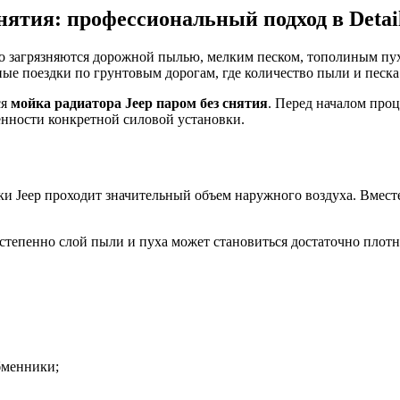
нятия: профессиональный подход в Detail
но загрязняются дорожной пылью, мелким песком, тополиным пу
е поездки по грунтовым дорогам, где количество пыли и песка
ся
мойка радиатора Jeep паром без снятия
. Перед началом про
енности конкретной силовой установки.
и Jeep проходит значительный объем наружного воздуха. Вмест
остепенно слой пыли и пуха может становиться достаточно плот
бменники;