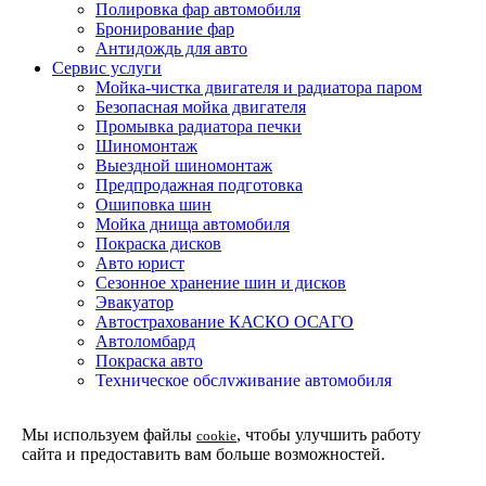
Полировка фар автомобиля
Бронирование фар
Антидождь для авто
Сервис услуги
Мойка-чистка двигателя и радиатора паром
Безопасная мойка двигателя
Промывка радиатора печки
Шиномонтаж
Выездной шиномонтаж
Предпродажная подготовка
Ошиповка шин
Мойка днища автомобиля
Покраска дисков
Авто юрист
Сезонное хранение шин и дисков
Эвакуатор
Автострахование КАСКО ОСАГО
Автоломбард
Покраска авто
Техническое обслуживание автомобиля
Детейлинг мойка подвески и днища автомобиля
Партнерская программа
Мы используем файлы
, чтобы улучшить работу
cookie
Установка доводчиков двери в Москве
сайта и предоставить вам больше возможностей.
Защитные покрытия
Покрытие жидкое стекло