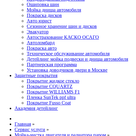
Ошиповка шин
Мойка днища автомобиля
Покраска дисков
Авто юрист
Сезонное хранение шин и дисков
Эвакуатор
Автострахование КАСКО ОСАГО
Автоломбард
Покраска авто
Техническое обслуживание автомобиля
Детейлинг мойка подвески и днища автомобиля
Партнерская программа
Установка доводчиков двери в Москве
Защитные покрытия
Покрытие жидкое стекло
Покрытие CQUARTZ
Покрытие WILLIAMS F1
Пленка SunTek ppf ultra
Покрытие Fusso Coat
Академия детейлинг
Главная
»
Сервис услуги
»
Мойка-чистка двигателя и радиатора паром
»