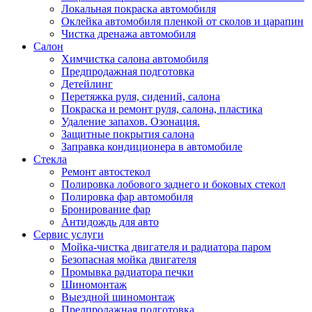
Локальная покраска автомобиля
Оклейка автомобиля пленкой от сколов и царапин
Чистка дренажа автомобиля
Салон
Химчистка салона автомобиля
Предпродажная подготовка
Детейлинг
Перетяжка руля, сидений, салона
Покраска и ремонт руля, салона, пластика
Удаление запахов. Озонация.
Защитные покрытия салона
Заправка кондиционера в автомобиле
Стекла
Ремонт автостекол
Полировка лобового заднего и боковых стекол
Полировка фар автомобиля
Бронирование фар
Антидождь для авто
Сервис услуги
Мойка-чистка двигателя и радиатора паром
Безопасная мойка двигателя
Промывка радиатора печки
Шиномонтаж
Выездной шиномонтаж
Предпродажная подготовка