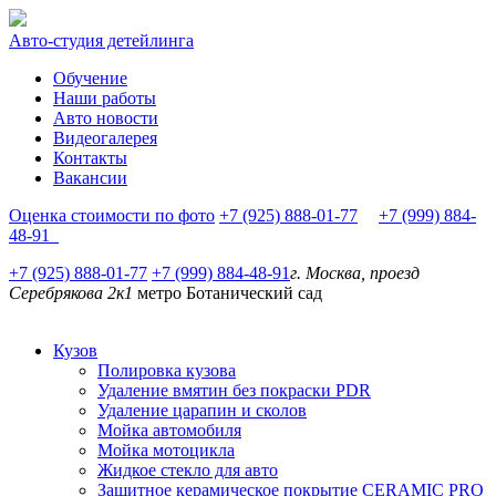
Авто-студия детейлинга
Обучение
Наши работы
Авто новости
Видеогалерея
Контакты
Вакансии
Оценка стоимости по фото
+7 (925) 888-01-77
+7 (999) 884-
48-91
+7 (925) 888-01-77
+7 (999) 884-48-91
г. Москва, проезд
Серебрякова 2к1
метро Ботанический сад
Кузов
Полировка кузова
Удаление вмятин без покраски PDR
Удаление царапин и сколов
Мойка автомобиля
Мойка мотоцикла
Жидкое стекло для авто
Защитное керамическое покрытие CERAMIC PRO