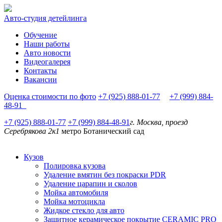
Авто-студия детейлинга
Обучение
Наши работы
Авто новости
Видеогалерея
Контакты
Вакансии
Оценка стоимости по фото
+7 (925) 888-01-77
+7 (999) 884-
48-91
+7 (925) 888-01-77
+7 (999) 884-48-91
г. Москва, проезд
Серебрякова 2к1
метро Ботанический сад
Кузов
Полировка кузова
Удаление вмятин без покраски PDR
Удаление царапин и сколов
Мойка автомобиля
Мойка мотоцикла
Жидкое стекло для авто
Защитное керамическое покрытие CERAMIC PRO