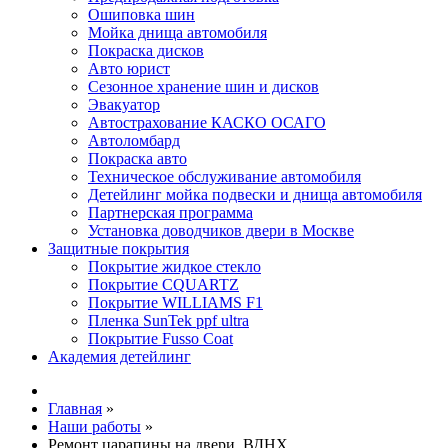
Ошиповка шин
Мойка днища автомобиля
Покраска дисков
Авто юрист
Сезонное хранение шин и дисков
Эвакуатор
Автострахование КАСКО ОСАГО
Автоломбард
Покраска авто
Техническое обслуживание автомобиля
Детейлинг мойка подвески и днища автомобиля
Партнерская программа
Установка доводчиков двери в Москве
Защитные покрытия
Покрытие жидкое стекло
Покрытие CQUARTZ
Покрытие WILLIAMS F1
Пленка SunTek ppf ultra
Покрытие Fusso Coat
Академия детейлинг
Главная
»
Наши работы
»
Ремонт царапины на двери, ВДНХ