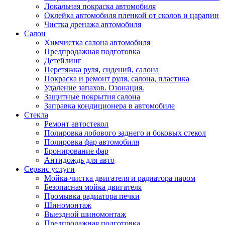
Локальная покраска автомобиля
Оклейка автомобиля пленкой от сколов и царапин
Чистка дренажа автомобиля
Салон
Химчистка салона автомобиля
Предпродажная подготовка
Детейлинг
Перетяжка руля, сидений, салона
Покраска и ремонт руля, салона, пластика
Удаление запахов. Озонация.
Защитные покрытия салона
Заправка кондиционера в автомобиле
Стекла
Ремонт автостекол
Полировка лобового заднего и боковых стекол
Полировка фар автомобиля
Бронирование фар
Антидождь для авто
Сервис услуги
Мойка-чистка двигателя и радиатора паром
Безопасная мойка двигателя
Промывка радиатора печки
Шиномонтаж
Выездной шиномонтаж
Предпродажная подготовка