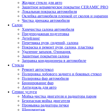
Жидкое стекло для авто
Защитное керамическое покрытие CERAMIC PRO
Локальная покраска автомобиля
Оклейка автомобиля пленкой от сколов и царапин
Чистка дренажа автомобиля
Салон
Химчистка салона автомобиля
Предпродажная подготовка
Детейлинг
Перетяжка руля, сидений, салона
Покраска и ремонт руля, салона, пластика
Удаление запахов. Озонация.
Защитные покрытия салона
Заправка кондиционера в автомобиле
Стекла
Ремонт автостекол
Полировка лобового заднего и боковых стекол
Полировка фар автомобиля
Бронирование фар
Антидождь для авто
Сервис услуги
Мойка-чистка двигателя и радиатора паром
Безопасная мойка двигателя
Промывка радиатора печки
Шиномонтаж