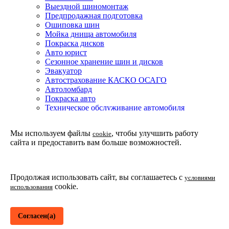
Выездной шиномонтаж
Предпродажная подготовка
Ошиповка шин
Мойка днища автомобиля
Покраска дисков
Авто юрист
Сезонное хранение шин и дисков
Эвакуатор
Автострахование КАСКО ОСАГО
Автоломбард
Покраска авто
Техническое обслуживание автомобиля
Детейлинг мойка подвески и днища автомобиля
Партнерская программа
Мы используем файлы
, чтобы улучшить работу
cookie
Установка доводчиков двери в Москве
сайта и предоставить вам больше возможностей.
Защитные покрытия
Покрытие жидкое стекло
Покрытие CQUARTZ
Покрытие WILLIAMS F1
Продолжая использовать сайт, вы соглашаетесь с
условиями
Пленка SunTek ppf ultra
cookie.
использования
Покрытие Fusso Coat
Академия детейлинг
Согласен(а)