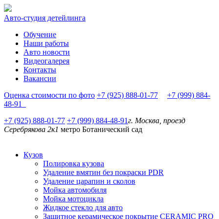
Авто-студия детейлинга
Обучение
Наши работы
Авто новости
Видеогалерея
Контакты
Вакансии
Оценка стоимости по фото
+7 (925) 888-01-77
+7 (999) 884-
48-91
+7 (925) 888-01-77
+7 (999) 884-48-91
г. Москва, проезд
Серебрякова 2к1
метро Ботанический сад
Кузов
Полировка кузова
Удаление вмятин без покраски PDR
Удаление царапин и сколов
Мойка автомобиля
Мойка мотоцикла
Жидкое стекло для авто
Защитное керамическое покрытие CERAMIC PRO