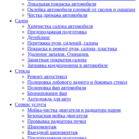
Локальная покраска автомобиля
Оклейка автомобиля пленкой от сколов и царапин
Чистка дренажа автомобиля
Салон
Химчистка салона автомобиля
Предпродажная подготовка
Детейлинг
Перетяжка руля, сидений, салона
Покраска и ремонт руля, салона, пластика
Удаление запахов. Озонация.
Защитные покрытия салона
Заправка кондиционера в автомобиле
Стекла
Ремонт автостекол
Полировка лобового заднего и боковых стекол
Полировка фар автомобиля
Бронирование фар
Антидождь для авто
Сервис услуги
Мойка-чистка двигателя и радиатора паром
Безопасная мойка двигателя
Промывка радиатора печки
Шиномонтаж
Выездной шиномонтаж
Предпродажная подготовка