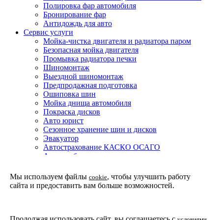
Полировка фар автомобиля
Бронирование фар
Антидождь для авто
Сервис услуги
Мойка-чистка двигателя и радиатора паром
Безопасная мойка двигателя
Промывка радиатора печки
Шиномонтаж
Выездной шиномонтаж
Предпродажная подготовка
Ошиповка шин
Мойка днища автомобиля
Покраска дисков
Авто юрист
Сезонное хранение шин и дисков
Эвакуатор
Автострахование КАСКО ОСАГО
Автоломбард
Покраска авто
Техническое обслуживание автомобиля
Мы используем файлы
, чтобы улучшить работу
cookie
Детейлинг мойка подвески и днища автомобиля
сайта и предоставить вам больше возможностей.
Партнерская программа
Установка доводчиков двери в Москве
Защитные покрытия
Покрытие жидкое стекло
Продолжая использовать сайт, вы соглашаетесь с
условиями