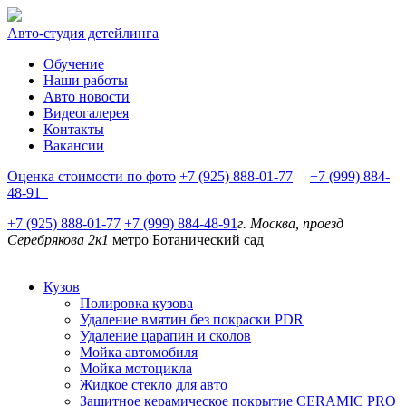
Авто-студия детейлинга
Обучение
Наши работы
Авто новости
Видеогалерея
Контакты
Вакансии
Оценка стоимости по фото
+7 (925) 888-01-77
+7 (999) 884-
48-91
+7 (925) 888-01-77
+7 (999) 884-48-91
г. Москва, проезд
Серебрякова 2к1
метро Ботанический сад
Кузов
Полировка кузова
Удаление вмятин без покраски PDR
Удаление царапин и сколов
Мойка автомобиля
Мойка мотоцикла
Жидкое стекло для авто
Защитное керамическое покрытие CERAMIC PRO