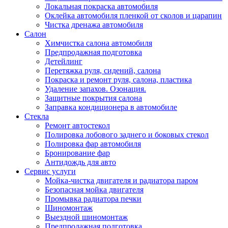
Локальная покраска автомобиля
Оклейка автомобиля пленкой от сколов и царапин
Чистка дренажа автомобиля
Салон
Химчистка салона автомобиля
Предпродажная подготовка
Детейлинг
Перетяжка руля, сидений, салона
Покраска и ремонт руля, салона, пластика
Удаление запахов. Озонация.
Защитные покрытия салона
Заправка кондиционера в автомобиле
Стекла
Ремонт автостекол
Полировка лобового заднего и боковых стекол
Полировка фар автомобиля
Бронирование фар
Антидождь для авто
Сервис услуги
Мойка-чистка двигателя и радиатора паром
Безопасная мойка двигателя
Промывка радиатора печки
Шиномонтаж
Выездной шиномонтаж
Предпродажная подготовка