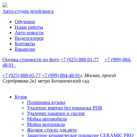
Авто-студия детейлинга
Обучение
Наши работы
Авто новости
Видеогалерея
Контакты
Вакансии
Оценка стоимости по фото
+7 (925) 888-01-77
+7 (999) 884-
48-91
+7 (925) 888-01-77
+7 (999) 884-48-91
г. Москва, проезд
Серебрякова 2к1
метро Ботанический сад
Кузов
Полировка кузова
Удаление вмятин без покраски PDR
Удаление царапин и сколов
Мойка автомобиля
Мойка мотоцикла
Жидкое стекло для авто
Защитное керамическое покрытие CERAMIC PRO