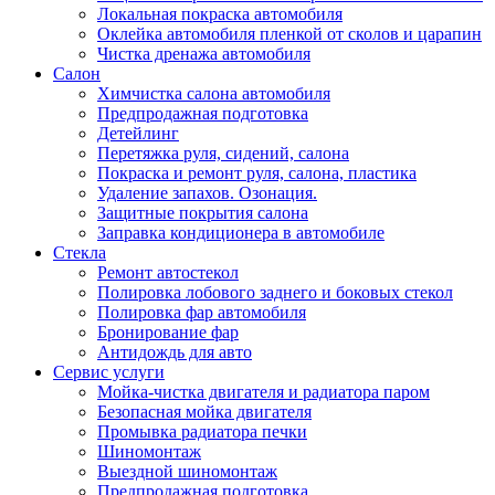
Локальная покраска автомобиля
Оклейка автомобиля пленкой от сколов и царапин
Чистка дренажа автомобиля
Салон
Химчистка салона автомобиля
Предпродажная подготовка
Детейлинг
Перетяжка руля, сидений, салона
Покраска и ремонт руля, салона, пластика
Удаление запахов. Озонация.
Защитные покрытия салона
Заправка кондиционера в автомобиле
Стекла
Ремонт автостекол
Полировка лобового заднего и боковых стекол
Полировка фар автомобиля
Бронирование фар
Антидождь для авто
Сервис услуги
Мойка-чистка двигателя и радиатора паром
Безопасная мойка двигателя
Промывка радиатора печки
Шиномонтаж
Выездной шиномонтаж
Предпродажная подготовка