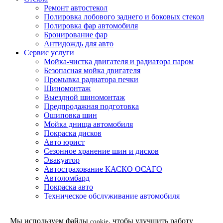
Ремонт автостекол
Полировка лобового заднего и боковых стекол
Полировка фар автомобиля
Бронирование фар
Антидождь для авто
Сервис услуги
Мойка-чистка двигателя и радиатора паром
Безопасная мойка двигателя
Промывка радиатора печки
Шиномонтаж
Выездной шиномонтаж
Предпродажная подготовка
Ошиповка шин
Мойка днища автомобиля
Покраска дисков
Авто юрист
Сезонное хранение шин и дисков
Эвакуатор
Автострахование КАСКО ОСАГО
Автоломбард
Покраска авто
Техническое обслуживание автомобиля
Детейлинг мойка подвески и днища автомобиля
Партнерская программа
Мы используем файлы
, чтобы улучшить работу
cookie
Установка доводчиков двери в Москве