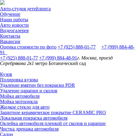
Авто-студия детейлинга
Обучение
Наши работы
Авто новости
Видеогалерея
Контакты
Вакансии
Оценка стоимости по фото
+7 (925) 888-01-77
+7 (999) 884-48-
91
+7 (925) 888-01-77
+7 (999) 884-48-91
г. Москва, проезд
Серебрякова 2к1
метро Ботанический сад
Кузов
Полировка кузова
Удаление вмятин без покраски PDR
Удаление царапин и сколов
Мойка автомобиля
Мойка мотоцикла
Жидкое стекло для авто
Защитное керамическое покрытие CERAMIC PRO
Локальная покраска автомобиля
Оклейка автомобиля пленкой от сколов и царапин
Чистка дренажа автомобиля
Салон