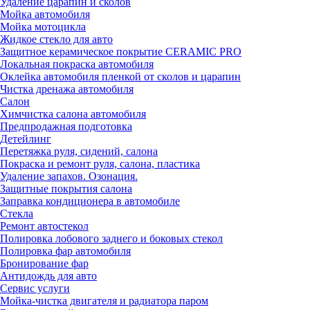
Удаление царапин и сколов
Мойка автомобиля
Мойка мотоцикла
Жидкое стекло для авто
Защитное керамическое покрытие CERAMIC PRO
Локальная покраска автомобиля
Оклейка автомобиля пленкой от сколов и царапин
Чистка дренажа автомобиля
Салон
Химчистка салона автомобиля
Предпродажная подготовка
Детейлинг
Перетяжка руля, сидений, салона
Покраска и ремонт руля, салона, пластика
Удаление запахов. Озонация.
Защитные покрытия салона
Заправка кондиционера в автомобиле
Стекла
Ремонт автостекол
Полировка лобового заднего и боковых стекол
Полировка фар автомобиля
Бронирование фар
Антидождь для авто
Сервис услуги
Мойка-чистка двигателя и радиатора паром