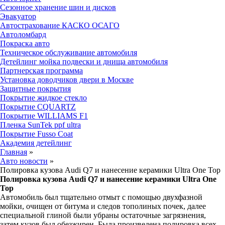
Сезонное хранение шин и дисков
Эвакуатор
Автострахование КАСКО ОСАГО
Автоломбард
Покраска авто
Техническое обслуживание автомобиля
Детейлинг мойка подвески и днища автомобиля
Партнерская программа
Установка доводчиков двери в Москве
Защитные покрытия
Покрытие жидкое стекло
Покрытие CQUARTZ
Покрытие WILLIAMS F1
Пленка SunTek ppf ultra
Покрытие Fusso Coat
Академия детейлинг
Главная
»
Авто новости
»
Полировка кузова Audi Q7 и нанесение керамики Ultra One Top
Полировка кузова Audi Q7 и нанесение керамики Ultra One
Top
Автомобиль был тщательно отмыт с помощью двухфазной
мойки, очищен от битума и следов тополиных почек, далее
специальной глиной
были убраны остаточные загрязнения,
затем кузов был обезжирен. Была произведена полировка всех