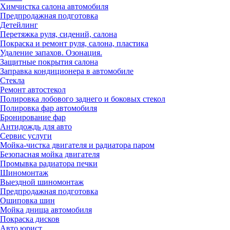
Химчистка салона автомобиля
Предпродажная подготовка
Детейлинг
Перетяжка руля, сидений, салона
Покраска и ремонт руля, салона, пластика
Удаление запахов. Озонация.
Защитные покрытия салона
Заправка кондиционера в автомобиле
Стекла
Ремонт автостекол
Полировка лобового заднего и боковых стекол
Полировка фар автомобиля
Бронирование фар
Антидождь для авто
Сервис услуги
Мойка-чистка двигателя и радиатора паром
Безопасная мойка двигателя
Промывка радиатора печки
Шиномонтаж
Выездной шиномонтаж
Предпродажная подготовка
Ошиповка шин
Мойка днища автомобиля
Покраска дисков
Авто юрист