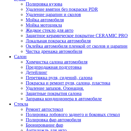
Полировка кузова
Удаление вмятин без покраски PDR
Удаление царапин и сколов
Мойка автомобиля
Мойка мотоцикла
Жидкое стекло для авто
Защитное керамическое покрытие CERAMIC PRO
Локальная покраска автомобиля
Оклейка автомобиля пленкой от сколов и царапин
Чистка дренажа автомобиля
Салон
Химчистка салона автомобиля
Предпродажная подготовка
Детейлинг
Перетяжка руля, сидений, салона
Покраска и ремонт руля, салона, пластика
Удаление запахов. Озонация.
Защитные покрытия салона
Заправка кондиционера в автомобиле
Стекла
Ремонт автостекол
Полировка лобового заднего и боковых стекол
Полировка фар автомобиля
Бронирование фар
Антидождь для авто