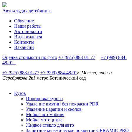
Авто-студия детейлинга
Обучение
Наши работы
Авто новости
Видеогалерея
Контакты
Вакансии
Оценка стоимости по фото
+7 (925) 888-01-77
+7 (999) 884-
48-91
+7 (925) 888-01-77
+7 (999) 884-48-91
г. Москва, проезд
Серебрякова 2к1
метро Ботанический сад
Кузов
Полировка кузова
Удаление вмятин без покраски PDR
Удаление царапин и сколов
Мойка автомобиля
Мойка мотоцикла
Жидкое стекло для авто
Защитное керамическое покрытие CERAMIC PRO