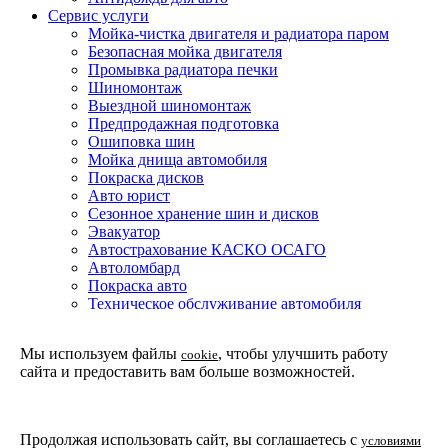
Сервис услуги
Мойка-чистка двигателя и радиатора паром
Безопасная мойка двигателя
Промывка радиатора печки
Шиномонтаж
Выездной шиномонтаж
Предпродажная подготовка
Ошиповка шин
Мойка днища автомобиля
Покраска дисков
Авто юрист
Сезонное хранение шин и дисков
Эвакуатор
Автострахование КАСКО ОСАГО
Автоломбард
Покраска авто
Техническое обслуживание автомобиля
Детейлинг мойка подвески и днища автомобиля
Партнерская программа
Мы используем файлы
, чтобы улучшить работу
cookie
Установка доводчиков двери в Москве
сайта и предоставить вам больше возможностей.
Защитные покрытия
Покрытие жидкое стекло
Покрытие CQUARTZ
Покрытие WILLIAMS F1
Продолжая использовать сайт, вы соглашаетесь с
условиями
Пленка SunTek ppf ultra