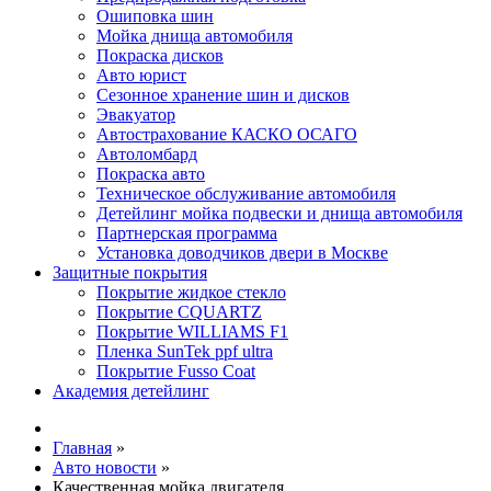
Ошиповка шин
Мойка днища автомобиля
Покраска дисков
Авто юрист
Сезонное хранение шин и дисков
Эвакуатор
Автострахование КАСКО ОСАГО
Автоломбард
Покраска авто
Техническое обслуживание автомобиля
Детейлинг мойка подвески и днища автомобиля
Партнерская программа
Установка доводчиков двери в Москве
Защитные покрытия
Покрытие жидкое стекло
Покрытие CQUARTZ
Покрытие WILLIAMS F1
Пленка SunTek ppf ultra
Покрытие Fusso Coat
Академия детейлинг
Главная
»
Авто новости
»
Качественная мойка двигателя