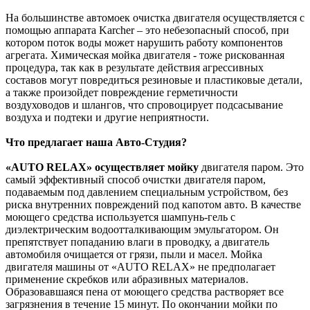
На большинстве автомоек очистка двигателя осуществляется с
помощью аппарата Karcher – это небезопасный способ, при
котором поток воды может нарушить работу компонентов
агрегата. Химическая мойка двигателя - тоже рискованная
процедура, так как в результате действия агрессивных
составов могут повредиться резиновые и пластиковые детали,
а также произойдет повреждение герметичности
воздуховодов и шлангов, что спровоцирует подсасывание
воздуха и подтеки и другие неприятности.
Что предлагает наша Авто-Студия?
«AUTO RELAX» осуществляет мойку
двигателя паром. Это
самый эффективный способ очистки двигателя паром,
подаваемым под давлением специальным устройством, без
риска внутренних повреждений под капотом авто. В качестве
моющего средства используется шампунь-гель с
диэлектрическим водоотталкивающим эмульгатором. Он
препятствует попаданию влаги в проводку, а двигатель
автомобиля очищается от грязи, пыли и масел. Мойка
двигателя машины от «AUTO RELAX» не предполагает
применение скребков или абразивных материалов.
Образовавшаяся пена от моющего средства растворяет все
загрязнения в течение 15 минут. По окончании мойки по