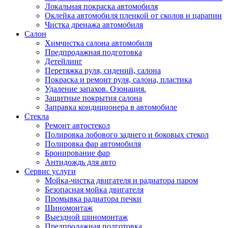
Локальная покраска автомобиля
Оклейка автомобиля пленкой от сколов и царапин
Чистка дренажа автомобиля
Салон
Химчистка салона автомобиля
Предпродажная подготовка
Детейлинг
Перетяжка руля, сидений, салона
Покраска и ремонт руля, салона, пластика
Удаление запахов. Озонация.
Защитные покрытия салона
Заправка кондиционера в автомобиле
Стекла
Ремонт автостекол
Полировка лобового заднего и боковых стекол
Полировка фар автомобиля
Бронирование фар
Антидождь для авто
Сервис услуги
Мойка-чистка двигателя и радиатора паром
Безопасная мойка двигателя
Промывка радиатора печки
Шиномонтаж
Выездной шиномонтаж
Предпродажная подготовка