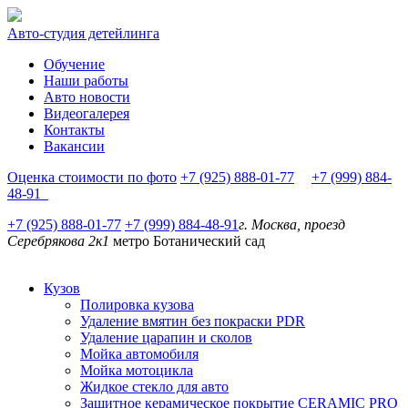
Авто-студия детейлинга
Обучение
Наши работы
Авто новости
Видеогалерея
Контакты
Вакансии
Оценка стоимости по фото
+7 (925) 888-01-77
+7 (999) 884-
48-91
+7 (925) 888-01-77
+7 (999) 884-48-91
г. Москва, проезд
Серебрякова 2к1
метро Ботанический сад
Кузов
Полировка кузова
Удаление вмятин без покраски PDR
Удаление царапин и сколов
Мойка автомобиля
Мойка мотоцикла
Жидкое стекло для авто
Защитное керамическое покрытие CERAMIC PRO