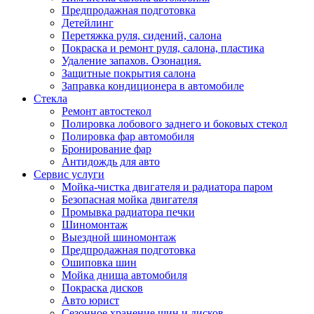
Предпродажная подготовка
Детейлинг
Перетяжка руля, сидений, салона
Покраска и ремонт руля, салона, пластика
Удаление запахов. Озонация.
Защитные покрытия салона
Заправка кондиционера в автомобиле
Стекла
Ремонт автостекол
Полировка лобового заднего и боковых стекол
Полировка фар автомобиля
Бронирование фар
Антидождь для авто
Сервис услуги
Мойка-чистка двигателя и радиатора паром
Безопасная мойка двигателя
Промывка радиатора печки
Шиномонтаж
Выездной шиномонтаж
Предпродажная подготовка
Ошиповка шин
Мойка днища автомобиля
Покраска дисков
Авто юрист
Сезонное хранение шин и дисков