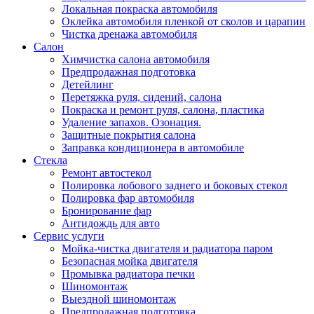
Локальная покраска автомобиля
Оклейка автомобиля пленкой от сколов и царапин
Чистка дренажа автомобиля
Салон
Химчистка салона автомобиля
Предпродажная подготовка
Детейлинг
Перетяжка руля, сидений, салона
Покраска и ремонт руля, салона, пластика
Удаление запахов. Озонация.
Защитные покрытия салона
Заправка кондиционера в автомобиле
Стекла
Ремонт автостекол
Полировка лобового заднего и боковых стекол
Полировка фар автомобиля
Бронирование фар
Антидождь для авто
Сервис услуги
Мойка-чистка двигателя и радиатора паром
Безопасная мойка двигателя
Промывка радиатора печки
Шиномонтаж
Выездной шиномонтаж
Предпродажная подготовка