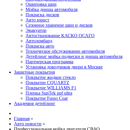
Ошиповка шин
Мойка днища автомобиля
Покраска дисков
Авто юрист
Сезонное хранение шин и дисков
Эвакуатор
Автострахование КАСКО ОСАГО
Автоломбард
Покраска авто
Техническое обслуживание автомобиля
Детейлинг мойка подвески и днища автомобиля
Партнерская программа
Установка доводчиков двери в Москве
Защитные покрытия
Покрытие жидкое стекло
Покрытие CQUARTZ
Покрытие WILLIAMS F1
Пленка SunTek ppf ultra
Покрытие Fusso Coat
Академия детейлинг
Главная
»
Авто новости
»
Профессиональная мойка двигателя СВАО